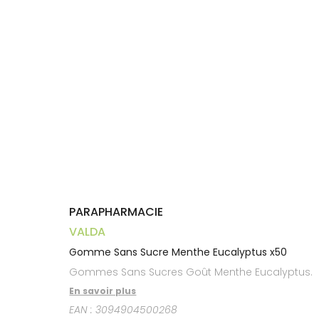
Aliments
VOTRE
Orthopédie
Vétérinaire
VISAGE-
PHARMACIES
Etendre
APPLICATION
Compléments
CORPS-
DE GARDE
DE SANTÉ
Trousse à
alimentaires
CHEVEUX
pharmacie
Dispositifs
Cheveux
médicaux
Corps
Homme
Solaire
Visage
PARAPHARMACIE
VALDA
Gomme Sans Sucre Menthe Eucalyptus x50
Gommes Sans Sucres Goût Menthe Eucalyptus.
En savoir plus
EAN :
3094904500268