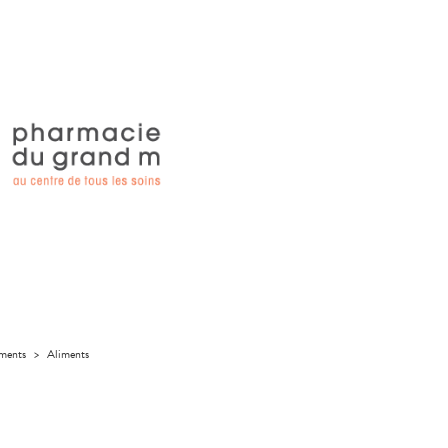
iments
>
Aliments