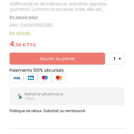
d’efficacité et de tolérance, autrefois appelée
goménol. Comme la lavande vraie, elle est
considérée comme une panacée tant ses
En savoir plus
indications sont larges. Les multiples résultats
EAN :
5420008513282
obtenus par son emploi lui permettent de se classer
dans les 10 premières huiles essentielles utilisées par
En stock
le consommateur informé.
4
,
30
€ TTC
Ajouter au panier
-
1
+
Paiements 100% sécurisés
Retrait en pharmacie
Offert
Politique de retour
Satisfait ou remboursé