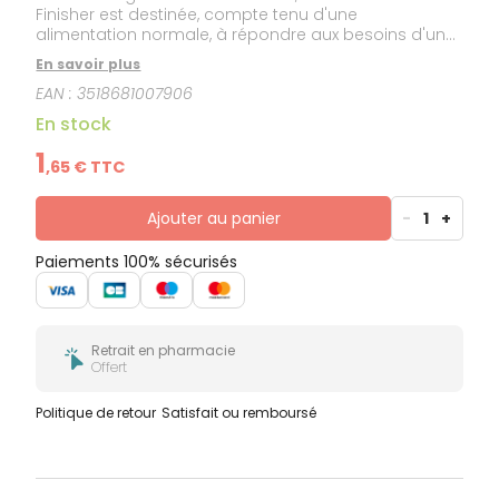
Finisher est destinée, compte tenu d'une
alimentation normale, à répondre aux besoins d'un
effort musculaire immédiat effectué notamment lors
En savoir plus
d'une compétition ou dans des conditions
EAN :
3518681007906
d'environnement spéciales (treck, raid, trial, etc...)
En stock
1
,
65
€ TTC
Ajouter au panier
-
1
+
Paiements 100% sécurisés
Retrait en pharmacie
Offert
Politique de retour
Satisfait ou remboursé