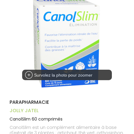
Aliments
VOTRE
Orthopédie
Vétérinaire
VISAGE-
PHARMACIES
Etendre
APPLICATION
Compléments
CORPS-
DE GARDE
DE SANTÉ
Trousse à
alimentaires
CHEVEUX
pharmacie
Dispositifs
Cheveux
médicaux
Corps
Homme
Solaire
Visage
Survolez la photo pour zoomer
PARAPHARMACIE
JOLLY JATEL
CanolSlim 60 comprimés
CanolSlim est un complément alimentaire à base
d'extrait de 3 plantes : artichaut, thé vert, orthosiphon.