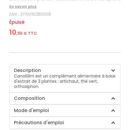
En savoir plus
EAN :
3770010380009
Épuisé
10
,
95
€ TTC
Description
CanolSlim est un complément alimentaire à base
d'extrait de 3 plantes : artichaut, thé vert,
orthosiphon.
Composition
Mode d'emploi
Précautions d'emploi