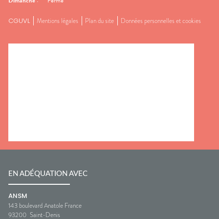
Dimanche
:
Fermé
CGUVL
Mentions légales
Plan du site
Données personnelles et cookies
EN ADÉQUATION AVEC
ANSM
143 boulevard Anatole France
93200
Saint-Denis