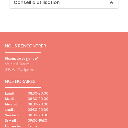
Conseil d'utilisation
NOUS RENCONTRER
Pharmacie du grand M
58, rue du latium
34070
Montpellier
NOS HORAIRES
Lundi
:
08:30-20:00
Mardi
:
08:30-20:00
Mercredi
:
08:30-20:00
Jeudi
:
08:30-20:00
Vendredi
:
08:30-20:00
Samedi
:
09:00-19:30
Dimanche
:
Fermé