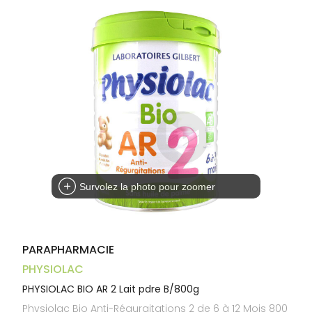
Aliments
VOTRE
Orthopédie
Vétérinaire
VISAGE-
PHARMACIES
Etendre
APPLICATION
Compléments
CORPS-
DE GARDE
DE SANTÉ
Trousse à
alimentaires
CHEVEUX
pharmacie
Dispositifs
Cheveux
médicaux
Corps
Homme
Solaire
Visage
Survolez la photo pour zoomer
PARAPHARMACIE
PHYSIOLAC
PHYSIOLAC BIO AR 2 Lait pdre B/800g
Physiolac Bio Anti-Régurgitations 2 de 6 à 12 Mois 800