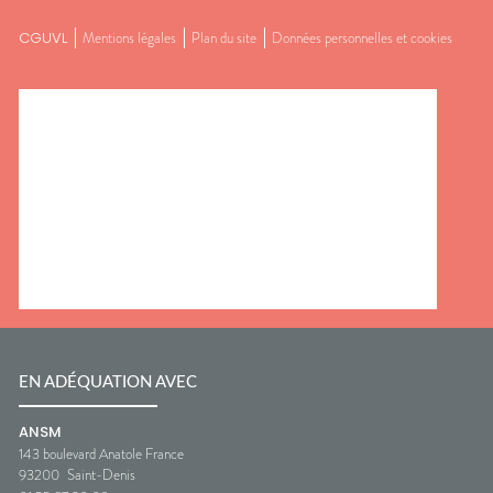
CGUVL
Mentions légales
Plan du site
Données personnelles et cookies
EN ADÉQUATION AVEC
ANSM
143 boulevard Anatole France
93200
Saint-Denis