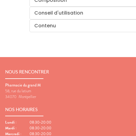
Composition
Conseil d'utilisation
Contenu
NOUS RENCONTRER
Pharmacie du grand M
58, rue du latium
34070
Montpellier
NOS HORAIRES
Lundi
:
08:30-20:00
Mardi
:
08:30-20:00
Mercredi
:
08:30-20:00