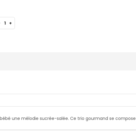
-
1
+
r bébé une mélodie sucrée-salée. Ce trio gourmand se compose 