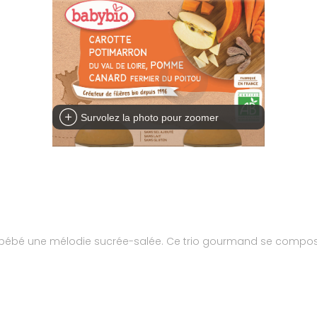
Survolez la photo pour zoomer
 bébé une mélodie sucrée-salée. Ce trio gourmand se compos