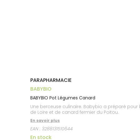
Aliments
VOTRE
Orthopédie
Vétérinaire
VISAGE-
PHARMACIES
Etendre
APPLICATION
Compléments
CORPS-
DE GARDE
DE SANTÉ
Trousse à
alimentaires
CHEVEUX
pharmacie
Dispositifs
Cheveux
médicaux
Corps
Homme
Solaire
Visage
PARAPHARMACIE
BABYBIO
BABYBIO Pot Légumes Canard
Une berceuse culinaire. Babybio a préparé pour
de Loire et de canard fermier du Poitou.
En savoir plus
EAN :
3288131510644
En stock