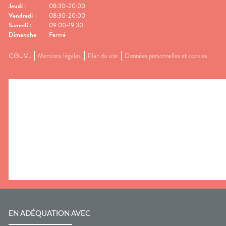
Jeudi
:
08:30-20:00
Vendredi
:
08:30-20:00
Samedi
:
09:00-19:30
Dimanche
:
Fermé
CGUVL
Mentions légales
Plan du site
Données personnelles et cookies
EN ADÉQUATION AVEC