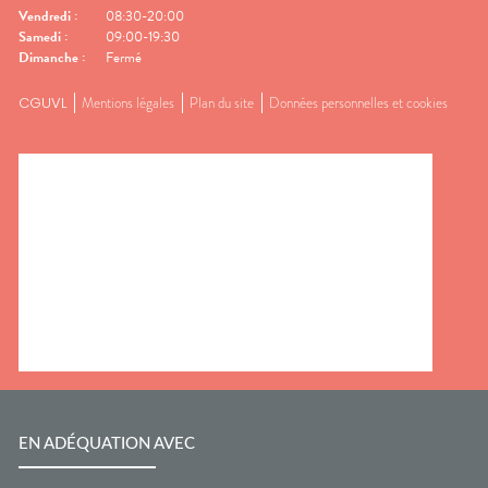
Vendredi
:
08:30-20:00
Samedi
:
09:00-19:30
Dimanche
:
Fermé
CGUVL
Mentions légales
Plan du site
Données personnelles et cookies
EN ADÉQUATION AVEC