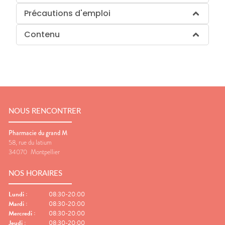
Précautions d'emploi
Contenu
NOUS RENCONTRER
Pharmacie du grand M
58, rue du latium
34070
Montpellier
NOS HORAIRES
Lundi
:
08:30-20:00
Mardi
:
08:30-20:00
Mercredi
:
08:30-20:00
Jeudi
:
08:30-20:00