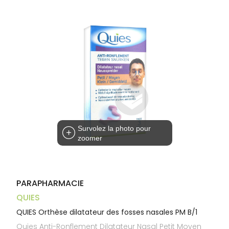
Aliments
VOTRE
Orthopédie
Vétérinaire
VISAGE-
PHARMACIES
Etendre
APPLICATION
Compléments
CORPS-
DE GARDE
DE SANTÉ
Trousse à
alimentaires
CHEVEUX
pharmacie
Dispositifs
Cheveux
médicaux
Corps
Homme
Solaire
Visage
Survolez la photo pour
zoomer
PARAPHARMACIE
QUIES
QUIES Orthèse dilatateur des fosses nasales PM B/1
Quies Anti-Ronflement Dilatateur Nasal Petit Moyen