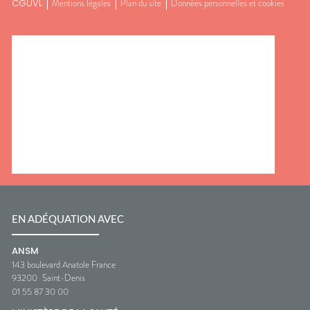
CGUVL
Mentions légales
Plan du site
Données personnelles et cookies
EN ADÉQUATION AVEC
ANSM
143 boulevard Anatole France
93200
Saint-Denis
01 55 87 30 00