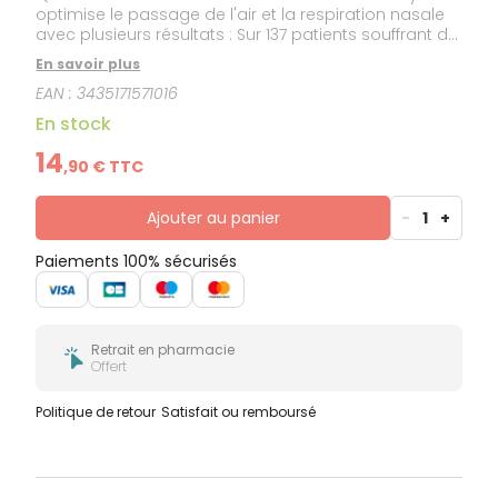
optimise le passage de l'air et la respiration nasale
avec plusieurs résultats : Sur 137 patients souffrant de
différents niveaux de ronflements, 75% des patients
En savoir plus
ont noté une réduction significative du ronflement et
EAN :
3435171571016
de sa durée. Boîte de rangement incluse. une
réduction importante du ronflement,une diminution
En stock
de la congestion nasale,une meilleure respiration
durant le sommeil, pour un sommeil plus
14
,
90
€ TTC
réparateur.une meilleure inhalation et expiration de
l'air par le nez pendant le sport.
Ajouter au panier
-
1
+
Paiements 100% sécurisés
Retrait en pharmacie
Offert
Politique de retour
Satisfait ou remboursé