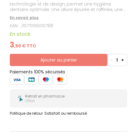
technologie et de design, permet une hygiène
dentaire optimale. Une allure épurée et raffinée, une
tête étroite et des brins finement arrondis de
En savoir plus
hauteurs différentes pour un brossage efficace. Son
EAN :
3577056010798
manche ergonomique injecté d’un filet de couleur
fait d’ELGYDIUM Inspiration un indispensable
En stock
hautement esthétique.
3
,
50
€ TTC
Ajouter au panier
-
1
+
Paiements 100% sécurisés
Retrait en pharmacie
Offert
Politique de retour
Satisfait ou remboursé