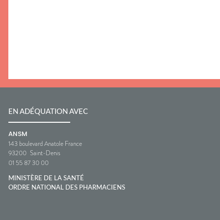
EN ADÉQUATION AVEC
ANSM
143 boulevard Anatole France
93200
Saint-Denis
01 55 87 30 00
MINISTÈRE DE LA SANTÉ
ORDRE NATIONAL DES PHARMACIENS