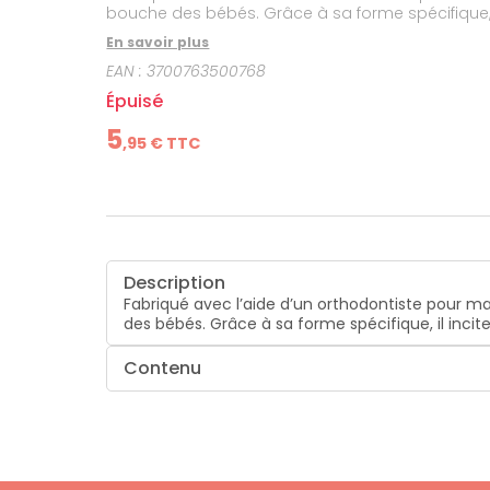
bouche des bébés. Grâce à sa forme spécifique, i
En savoir plus
EAN :
3700763500768
Épuisé
5
,
95
€ TTC
Description
Fabriqué avec l’aide d’un orthodontiste pour m
des bébés. Grâce à sa forme spécifique, il inci
Contenu